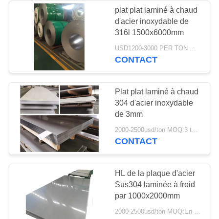
plat plat laminé à chaud
d'acier inoxydable de
68
316l 1500x6000mm
Bobine d'acier
USD1200-3000 PER TON MOQ:1TON
CONTACT
inoxydable
Plat plat laminé à chaud
304 d'acier inoxydable
de 3mm
36
2000-2500usd/ton MOQ:3 tonnes ou en tant que votre condition
CONTACT
bande d'acier
inoxydable
HL de la plaque d'acier
Sus304 laminée à froid
par 1000x2000mm
2000-2500usd/ton MOQ:En tant que votre condition