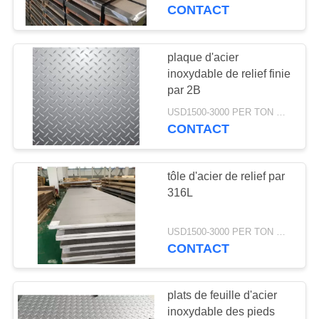
NOUS
CONTACT
VISITE
plaque d'acier
105
DE
inoxydable de relief finie
Plat en aluminium
par 2B
L'USINE
de feuille
USD1500-3000 PER TON MOQ:1TON
CONTACT
CONTRÔLE
DE
tôle d'acier de relief par
LA
316L
QUALITÉ
95
USD1500-3000 PER TON MOQ:1TON
Petit pain en
CONTACT
NOUS
aluminium de
CONTACTER
plats de feuille d'acier
bobine
inoxydable des pieds