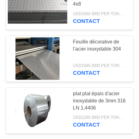
DEMANDEZ
4x8
UN
USD1500-3000 PER TON MOQ:1TON
CONTACT
32
DEVIS
Petit pain en
PLAN
Feuille décorative de
aluminium de bande
l'acier inoxydable 304
DU
SITE
USD1500-3000 PER TON MOQ:1TON
CONTACT
PRIVACY
25
POLICY
plat plat épais d'acier
Tube en aluminium
inoxydable de 3mm 316
LN 1,4406
de tuyau
USD1200-3000 PER TON MOQ:1TON
CONTACT