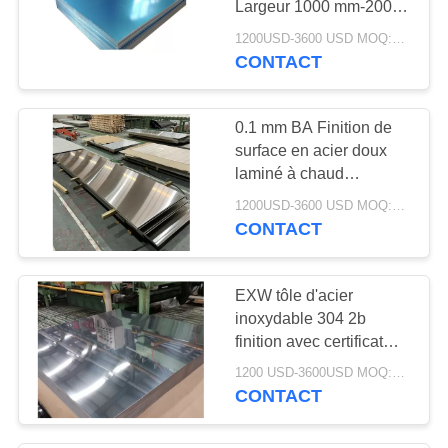
Largeur 1000 mm-2000
35
mm
1200USD-3600 USD MOQ:500 kilos
La Manche d'acier
CONTACT
inoxydable
0.1 mm BA Finition de
surface en acier doux
laminé à chaud
Longueur 1000 mm-
1200USD-3600 USD MOQ:500 kilos
6000 mm
CONTACT
16
Bobine galvanisée
EXW tôle d'acier
de tôle d'acier
inoxydable 304 2b
finition avec certificat
ISO
1200 USD-3600USD MOQ:500 kilos
CONTACT