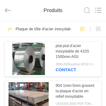
2025
WUXI
HONGJINMILAI
Produits
STEEL
CO.,LTD.
All
Rights
Reserved.
À
30
Plaque de tôle d'acier inoxydable
LA
Plat plat d'acier
MAISON
inoxydable
plat plat d'acier
inoxydable de 410S
PRODUITS
1500mm AISI
2000-2500usd/ton MOQ:3 tonnes ou en tant que votre condition
VIDÉOS
CONTACT
92
Plaque de tôle
À
904 1mm-5mm gravent
la plaque d'acier en
PROPOS
d'acier inoxydable
refief inoxydable
DE
USD1500-3000 PER TON MOQ:1TON