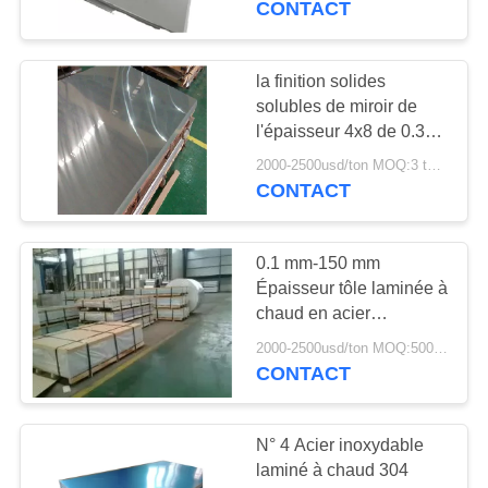
CONTACT
41
Tuyau rond d'acier
la finition solides
solubles de miroir de
inoxydable
l'épaisseur 4x8 de 0.3-
3.0mm couvrent
2000-2500usd/ton MOQ:3 tonnes ou en tant que votre condition
CONTACT
0.1 mm-150 mm
35
Épaisseur tôle laminée à
barre ronde d'acier
chaud en acier
inoxydable 316 201
inoxydable
2000-2500usd/ton MOQ:500 kg
CONTACT
N° 4 Acier inoxydable
laminé à chaud 304