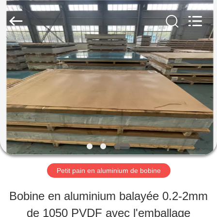
-
2026
WUXI
HONGJINMILAI
STEEL
CO.,LTD.
À
All
Rights
Reserved.
LA
MAISON
PRODUITS
VIDÉOS
Petit pain en aluminium de bobine
Bobine en aluminium balayée 0.2-2mm
À
de 1050 PVDF avec l'emballage