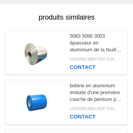
QUALITÉ
produits similaires
NOUS
CONTACTER
5083 5086 3003
épaisseur en
aluminium de la feuille
0.1-3mm de la bobine
DEMANDEZ
USD2000-3900 PER TON MOQ:1TON
H24
CONTACT
UN
DEVIS
bobine en aluminium
enduite d'une première
couche de peinture par
PLAN
couleur enduite en
USD2000-3900 PER TON MOQ:1TON
aluminium de la bobine
CONTACT
DU
3105 h46 pour la
gouttière
SITE