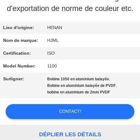
PROPOS
d'exportation de norme de couleur etc.
DE
NOUS
Lieu d'origine:
HENAN
Nom de marque:
HJML
VISITE
Certification:
ISO
DE
Model Number:
1100
L'USINE
Surligner:
,
Bobine 1050 en aluminium balayée
,
Bobine en aluminium balayée de PVDF
bobine en aluminium de 2mm PVDF
CONTRÔLE
CONTACT!
DE
LA
DÉPLIER LES DÉTAILS