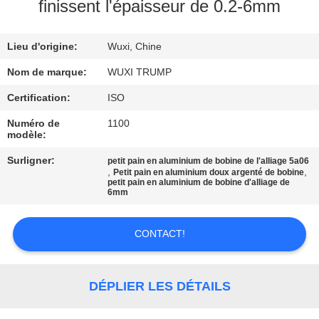
NOUS
finissent l'épaisseur de 0.2-6mm
Lieu d'origine:
Wuxi, Chine
VISITE
DE
Nom de marque:
WUXI TRUMP
L'USINE
Certification:
ISO
Numéro de
1100
modèle:
CONTRÔLE
Surligner:
petit pain en aluminium de bobine de l'alliage 5a06
DE
,
,
Petit pain en aluminium doux argenté de bobine
petit pain en aluminium de bobine d'alliage de
LA
6mm
QUALITÉ
CONTACT!
NOUS
CONTACTER
DÉPLIER LES DÉTAILS