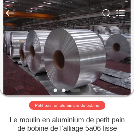
2026
WUXI
HONGJINMILAI
STEEL
CO.,LTD.
All
Rights
Reserved.
À
LA
MAISON
PRODUITS
VIDÉOS
À
Petit pain en aluminium de bobine
PROPOS
Le moulin en aluminium de petit pain
DE
de bobine de l'alliage 5a06 lisse