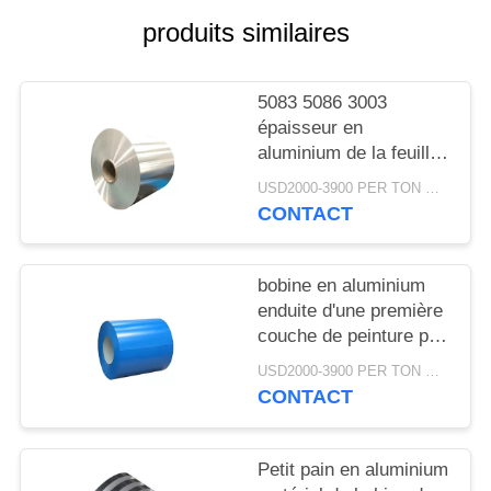
DEMANDEZ
produits similaires
UN
DEVIS
5083 5086 3003
épaisseur en
PLAN
aluminium de la feuille
0.1-3mm de la bobine
DU
USD2000-3900 PER TON MOQ:1TON
H24
CONTACT
SITE
bobine en aluminium
PRIVACY
enduite d'une première
POLICY
couche de peinture par
couleur enduite en
USD2000-3900 PER TON MOQ:1TON
aluminium de la bobine
CONTACT
3105 h46 pour la
gouttière
Petit pain en aluminium