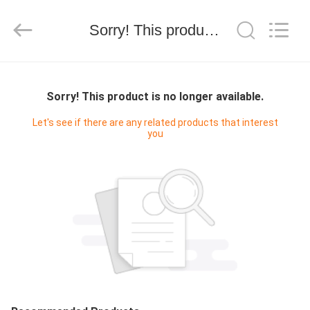
2025
WUXI
HONGJINMILAI
Sorry! This product is no longer available.
STEEL
CO.,LTD.
All
Rights
Reserved.
À
LA
Sorry! This product is no longer available.
MAISON
Let's see if there are any related products that interest
you
PRODUITS
VIDÉOS
À
PROPOS
DE