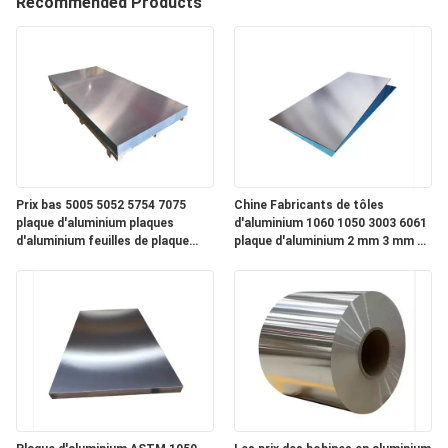
Recommended Products
NOUS
VISITE
DE
L'USINE
CONTRÔLE
Prix bas 5005 5052 5754 7075
Chine Fabricants de tôles
plaque d'aluminium plaques
d'aluminium 1060 1050 3003 6061
DE
d'aluminium feuilles de plaque
plaque d'aluminium 2 mm 3 mm 4
d'alliage d'aluminium
mm tôle d'aluminium
LA
QUALITÉ
NOUS
CONTACTER