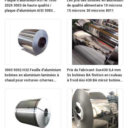
Plaque d'aluminium ASTM 1050
Les prix des bobines en aluminium
DEMANDEZ
2024 3003 de haute qualité /
de qualité alimentaire 10 microns
plaque d'aluminium AISI 5083
15 microns 30 microns 8011
UN
6061 7075
DEVIS
PLAN
DU
SITE
3003 5052 H32 Feuille d'aluminium
Prix du fabricant Sus430 0,4 mm
PRIVACY
bobines en aluminium laminées à
Ss bobines BA finition en rouleau
chaud pour voitures-citernes
à froid Aisi 430 BA miroir bobine
POLICY
bobine en aluminium
en acier inoxydable