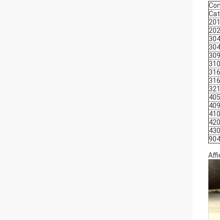
Com
Cat
20
20
30
30
30
31
31
31
32
40
40
41
42
43
90
Aff