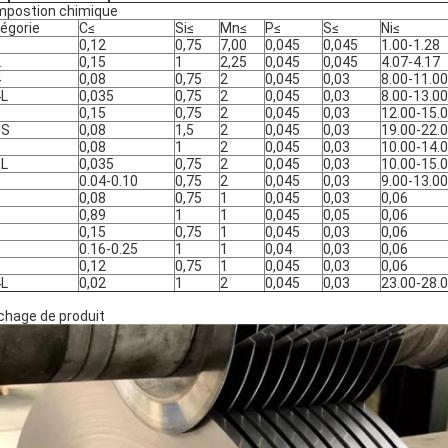
postion chimique
égorie
C≤
Si≤
Mn≤
P≤
S≤
Ni≤
1
0,12
0,75
7,00
0,045
0,045
1.00-1.28
2
0,15
1
2,25
0,045
0,045
4.07-4.17
4
0,08
0,75
2
0,045
0,03
8.00-11.00
4L
0,035
0,75
2
0,045
0,03
8.00-13.00
9
0,15
0,75
2
0,045
0,03
12.00-15.
0S
0,08
1,5
2
0,045
0,03
19.00-22.
6
0,08
1
2
0,045
0,03
10.00-14.
6L
0,035
0,75
2
0,045
0,03
10.00-15.
1
0.04-0.10
0,75
2
0,045
0,03
9.00-13.00
5
0,08
0,75
1
0,045
0,03
0,06
9
0,89
1
1
0,045
0,05
0,06
0
0,15
0,75
1
0,045
0,03
0,06
0
0.16-0.25
1
1
0,04
0,03
0,06
0
0,12
0,75
1
0,045
0,03
0,06
4L
0,02
1
2
0,045
0,03
23.00-28.
ichage de produit