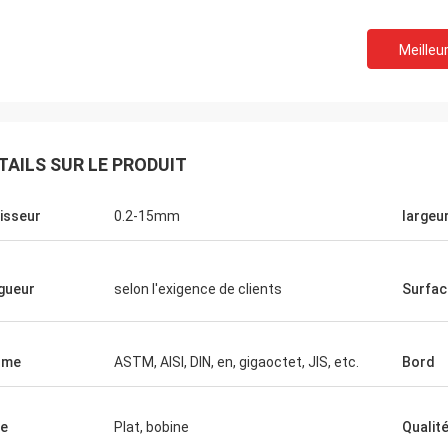
Meilleur
er dix
 pour
TAILS SUR LE PRODUIT
ts de
res
isseur
0.2-15mm
largeu
gueur
selon l'exigence de clients
Surfac
rme
ASTM, AISI, DIN, en, gigaoctet, JIS, etc.
Bord
e
Plat, bobine
Qualit