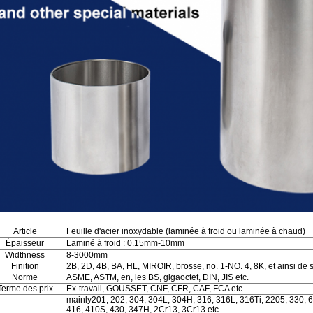
SOUMETTRE
Article
Feuille d'acier inoxydable (laminée à froid ou laminée à chaud)
Épaisseur
Laminé à froid : 0.15mm-10mm
Widthness
8-3000mm
Finition
2B, 2D, 4B, BA, HL, MIROIR, brosse, no. 1-NO. 4, 8K, et ainsi de s
Norme
ASME, ASTM, en, les BS, gigaoctet, DIN, JIS etc.
Terme des prix
Ex-travail, GOUSSET, CNF, CFR, CAF, FCA etc.
mainly201, 202, 304, 304L, 304H, 316, 316L, 316Ti, 2205, 330, 
416, 410S, 430, 347H, 2Cr13, 3Cr13 etc.