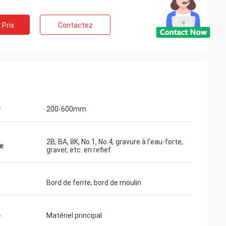
 Prix
Contactez
r
200-600mm
2B, BA, 8K, No.1, No.4, gravure à l'eau-forte,
e
graver, etc. en refief
Bord de fente, bord de moulin
é
Matériel principal