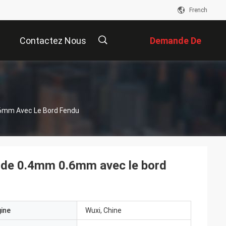
French
Contactez Nous
Demande De
Soumission
描
0.6mm Avec Le Bord Fendu
述
04 de 0.4mm 0.6mm avec le bord
gine
Wuxi, Chine