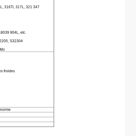
L, 316Ti, 317L, 321 347
8039 904L, etc.
32205, S32304
4Mo
es froides
e norme