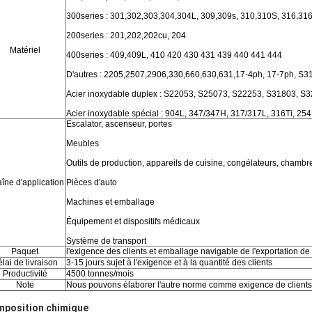
300series : 301,302,303,304,304L, 309,309s, 310,310S, 316,316
200series : 201,202,202cu, 204
Matériel
400series : 409,409L, 410 420 430 431 439 440 441 444
D'autres : 2205,2507,2906,330,660,630,631,17-4ph, 17-7ph, S31
Acier inoxydable duplex : S22053, S25073, S22253, S31803, S
Acier inoxydable spécial : 904L, 347/347H, 317/317L, 316Ti, 25
Escalator, ascenseur, portes
Meubles
Outils de production, appareils de cuisine, congélateurs, chambr
îne d'application
Pièces d'auto
Machines et emballage
Équipement et dispositifs médicaux
Système de transport
Paquet
l'exigence des clients et emballage navigable de l'exportation d
lai de livraison
3-15 jours sujet à l'exigence et à la quantité des clients
Productivité
4500 tonnes/mois
Note
Nous pouvons élaborer l'autre norme comme exigence de clients
position chimique