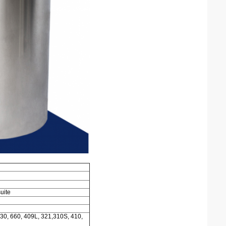
uite
630, 660, 409L, 321,310S, 410,