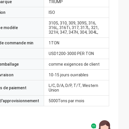
marque
TRUMP
ion
ISO
310S, 310, 309, 309S, 316,
e modèle
316L, 316Ti, 317, 317L, 321,
321H, 347, 347H, 304, 304L,
 de commande min
1TON
USD1200-3000 PER TON
'emballage
comme exigences de client
ivraison
10-15 jours ouvrables
L/C, D/A, D/P, T/T, Western
s de paiement
Union
 d'approvisionnement
5000Tons par mois