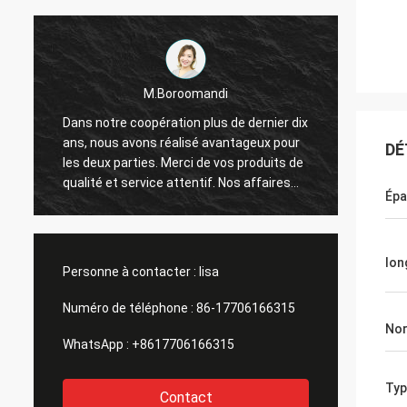
roomandi
M.Boroomandi
tion plus de dernier dix
Dans notre coopération plus de derni
alisé avantageux pour
ans, nous avons réalisé avantageux
DÉ
erci de vos produits de
les deux parties. Merci de vos produi
attentif. Nos affaires
qualité et service attentif. Nos affai
Épa
ont grand
lon
Personne à contacter :
lisa
Numéro de téléphone :
86-17706166315
No
WhatsApp :
+8617706166315
Typ
Contact