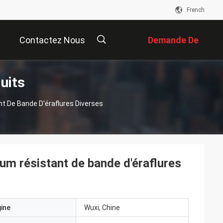
French
Contactez Nous
Demande De
uits
Soumission
描
nt De Bande D'éraflures Diverses
述
ium résistant de bande d'éraflures
gine
Wuxi, Chine