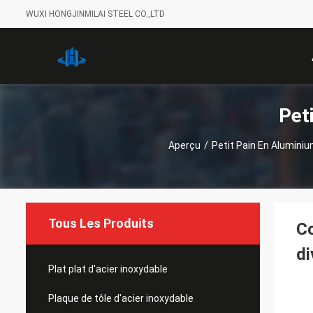
WUXI HONGJINMILAI STEEL CO.,LTD
Pet
Aperçu
/
Petit Pain En Alumini
Tous Les Produits
Co
di
Plat plat d'acier inoxydable
Plaque de tôle d'acier inoxydable