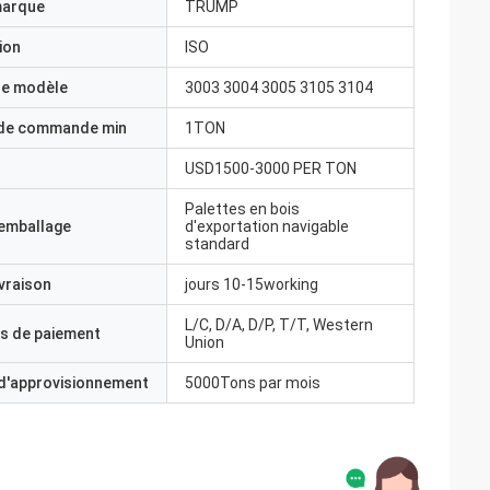
marque
TRUMP
ion
ISO
e modèle
3003 3004 3005 3105 3104
 de commande min
1TON
USD1500-3000 PER TON
Palettes en bois
'emballage
d'exportation navigable
standard
ivraison
jours 10-15working
L/C, D/A, D/P, T/T, Western
s de paiement
Union
 d'approvisionnement
5000Tons par mois