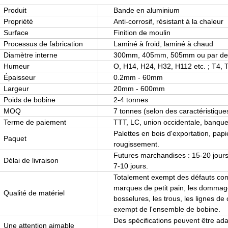
Produit
Bande en aluminium
Propriété
Anti-corrosif, résistant à la chaleur
Surface
Finition de moulin
Processus de fabrication
Laminé à froid, laminé à chaud
Diamètre interne
300mm, 405mm, 505mm ou par d
Humeur
O, H14, H24, H32, H112 etc. ; T4, 
Épaisseur
0.2mm - 60mm
Largeur
20mm - 600mm
Poids de bobine
2-4 tonnes
MOQ
7 tonnes (selon des caractéristique
Terme de paiement
TTT, LC, union occidentale, banqu
Palettes en bois d'exportation, papi
Paquet
rougissement.
Futures marchandises : 15-20 jours d
Délai de livraison
7-10 jours.
Totalement exempt des défauts comm
marques de petit pain, les dommage
Qualité de matériel
bosselures, les trous, les lignes de 
exempt de l'ensemble de bobine.
Des spécifications peuvent être ada
Une attention aimable