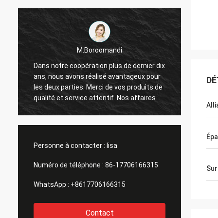
M.Boroomandi
x
Dans notre coopération plus de dernier dix
Dans n
ans, nous avons réalisé avantageux pour
ans, n
DÉ
les deux parties. Merci de vos produits de
les de
qualité et service attentif. Nos affaires
qualité
All
ont grand
ont gr
Épa
Personne à contacter :
lisa
Numéro de téléphone :
86-17706166315
Sur
WhatsApp :
+8617706166315
Contact