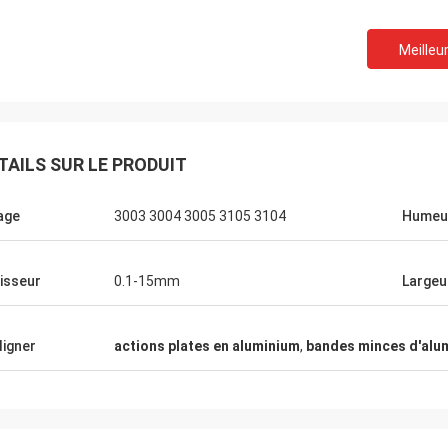
Meilleur
M.Boroomandi
otre coopération plus de dernier dix
ous avons réalisé avantageux pour
TAILS SUR LE PRODUIT
ux parties. Merci de vos produits de
 et service attentif. Nos affaires
iage
3003 3004 3005 3105 3104
Humeu
and
isseur
0.1-15mm
Largeu
ligner
actions plates en aluminium
,
bandes minces d'alu