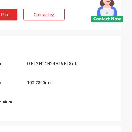
 Prix
Contactez
r
O H12 H14 H24 H16 H18 etc.
r
100-2800mm
minium