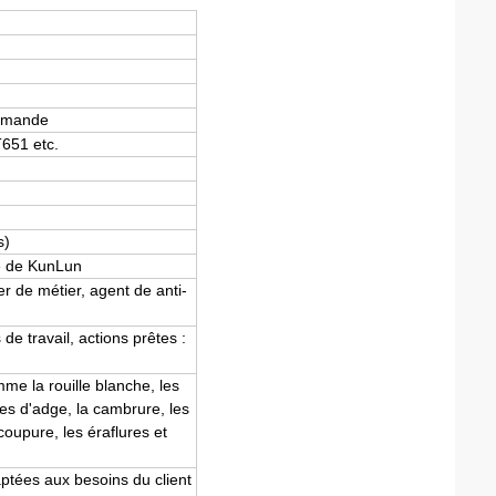
emande
T651 etc.
s)
e de KunLun
er de métier, agent de anti-
e travail, actions prêtes :
e la rouille blanche, les
s d'adge, la cambrure, les
coupure, les éraflures et
ptées aux besoins du client