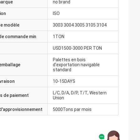
marque
no brand
ion
ISO
e modèle
3003 3004 3005 3105 3104
 de commande min
1TON
USD1500-3000 PER TON
Palettes en bois
'emballage
d'exportation navigable
standard
ivraison
10-15DAYS
L/C, D/A, D/P, T/T, Western
s de paiement
Union
 d'approvisionnement
5000Tons par mois