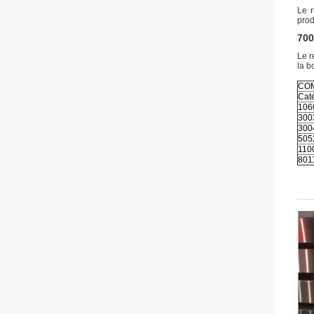
Le r
prod
700
Le r
la b
COM
Cat
106
300
300
505
110
801