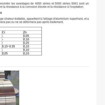
 concentre les avantages de 4000 séries et 5000 séries 6061 sont un
t la résistance à la corrosion élevée et la résistance à l'oxydation.
et
ge chaleur-traitable, appartient à l'alliage d'aluminium superhard, et a
ormera pas ou ne se déformera pas après traitement.
Cr
Zn
-
0,05
-
0,10
-
0,25
0.15~0.35
0,10
-
0,10
0,05
0,10