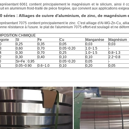
eprésentant 6061 contient principalement le magnésium et le silicium, ainsi il
uit en aluminium froid-traité de pièce forgéee, qui convient aux applications exigean
0 séries : Alliages de cuivre d'aluminium, de zinc, de magnésium 
eprésentant 7075 contient principalement le zinc. C'est alliage d'Al-MG-Zn-Cu, allia
onne résistance à l'usure. le plat de l'aluminium 7075 effort-est soulagé et ne déf
POSITION CHIMIQUE
égorie
SI
Fe
Cu
Manganèse
Magnésium
0
0,25
0,35
0,05
0,03
0,03
3
0,60
0,70
0.05~0.20
1.0~1.5
-
4
0,30
0,70
0,25
1.0~1.5
0.8~1.3
2
0,30
0,40
0,10
0,10
2.2~0.8
0
Si+Fe : 0,95
0.05~0.20
0,05
-
1
0.05~0.90
0.6~1.0
0,10
0,20
0,05