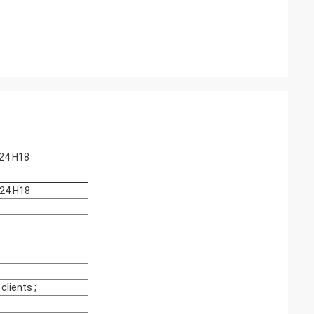
H24 H18
H24 H18
lients ;