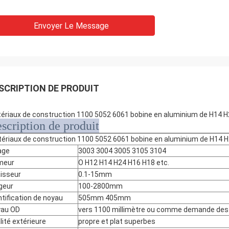
Envoyer Le Message
SCRIPTION DE PRODUIT
ériaux de construction 1100 5052 6061 bobine en aluminium de H14 
scription de produit
ériaux de construction 1100 5052 6061 bobine en aluminium de H14 
iage
3003 3004 3005 3105 3104
meur
O H12 H14 H24 H16 H18 etc.
isseur
0.1-15mm
geur
100-2800mm
ntification de noyau
505mm 405mm
yau OD
vers 1100 millimètre ou comme demande des c
lité extérieure
propre et plat superbes