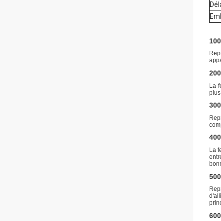
Dél
Emb
100
Repr
appa
200
La f
plus
300
Repr
comp
400
La f
entr
bonn
500
Repr
d'al
prin
600