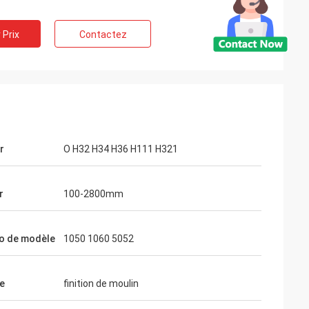
 Prix
Contactez
r
O H32 H34 H36 H111 H321
r
100-2800mm
o de modèle
1050 1060 5052
e
finition de moulin