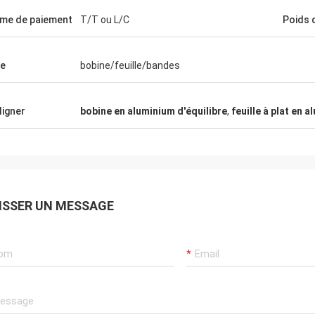
me de paiement
T/T ou L/C
Poids 
e
bobine/feuille/bandes
ligner
bobine en aluminium d'équilibre
,
feuille à plat en 
ISSER UN MESSAGE