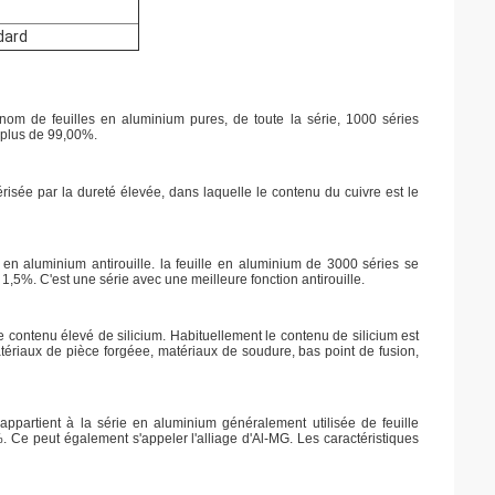
dard
om de feuilles en aluminium pures, de toute la série, 1000 séries
e plus de 99,00%.
isée par la dureté élevée, dans laquelle le contenu du cuivre est le
n aluminium antirouille. la feuille en aluminium de 3000 séries se
%. C'est une série avec une meilleure fonction antirouille.
e contenu élevé de silicium. Habituellement le contenu de silicium est
atériaux de pièce forgéee, matériaux de soudure, bas point de fusion,
ppartient à la série en aluminium généralement utilisée de feuille
. Ce peut également s'appeler l'alliage d'Al-MG. Les caractéristiques