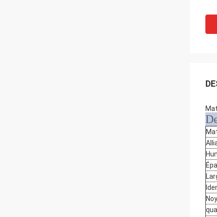
DE
Mat
De
Mat
All
Hu
Épa
Lar
Ide
No
qua