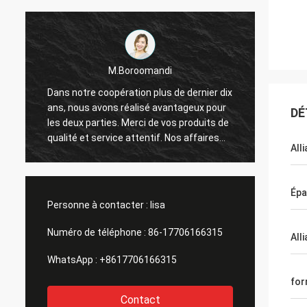
M.Boroomandi
x
Dans notre coopération plus de dernier dix
Dans n
ans, nous avons réalisé avantageux pour
ans, n
DÉ
les deux parties. Merci de vos produits de
les de
qualité et service attentif. Nos affaires
qualité
All
ont grand
ont gr
Épa
Personne à contacter :
lisa
Numéro de téléphone :
86-17706166315
All
WhatsApp :
+8617706166315
fo
Contact