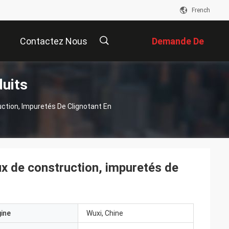
French
Contactez Nous
Demande De
duits
Soumission
描
ction, Impuretés De Clignotant En
述
ux de construction, impuretés de
gine
Wuxi, Chine