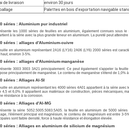
ai de livraison
environ 30 jours
allage
Palettes en bois d'exportation navigable stan
0 séries : Aluminium pur industriel
ésente les 1000 séries de feuilles en aluminium, également connues sous le n
rtient à la série avec la plus grande teneur en aluminium. La pureté peut atteindr
0 séries : alliages d'Aluminium-cuivre
euille en aluminium représentant 2A16 (LY16) 2A06 (LY6) 2000 séries est caractér
 haut, environ 3-5%.
0 séries : alliages d'Aluminium-manganèse
ésente 3003 3003 3A21 principalement. Ce peut également s'appeler la feuille e
ose principalement de manganèse. Le contenu de manganèse s'étend de 1,0% à 1,5
0 séries : Alliages Al-SI
euille en aluminium représentant les 4000 séries 4A01 appartient à la série avec l
e 4,5 et 6,0%. Il appartient aux matériaux de construction, pièces mécaniques, m
e résistance à la corrosion.
0 séries : Alliages d'Al-MG
ésente la série 5052.5005.5083.5A05. la feuille en aluminium de 5000 séries a
liage, l'élément principal est magnésium, le contenu de magnésium est entre 3-5%
cipales sont faible densité, force à haute résistance et élongation élevée.
0 séries : Alliages en aluminium de silicium de magnésium