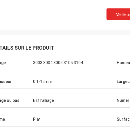
Meilleur
M.Boroomandi
otre coopération plus de dernier dix
ous avons réalisé avantageux pour
TAILS SUR LE PRODUIT
ux parties. Merci de vos produits de
 et service attentif. Nos affaires
iage
3003 3004 3005 3105 3104
Humeu
and
isseur
0.1-15mm
Largeu
iage ou pas
Est l'alliage
Numér
rme
Plat
Surfac