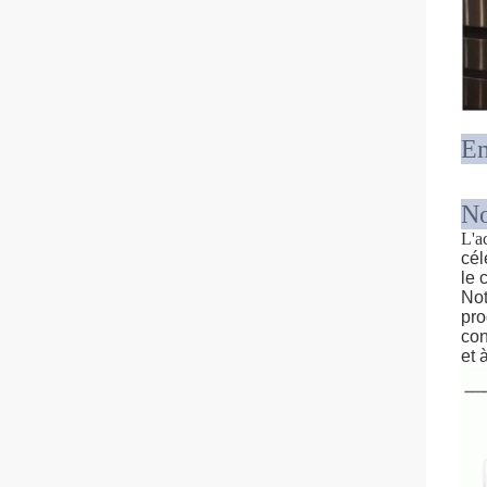
Em
No
L'a
cél
le 
Not
pro
con
et 