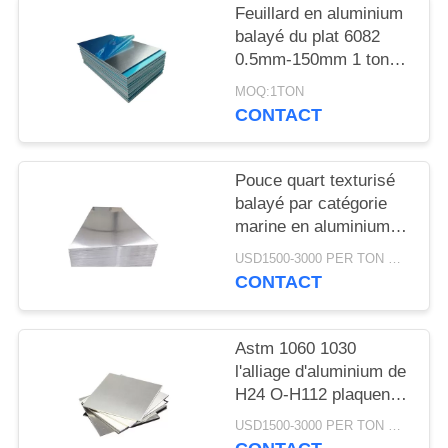
DEMANDEZ
Feuillard en aluminium
balayé du plat 6082
UN
0.5mm-150mm 1 tonne
DEVIS
MOQ
MOQ:1TON
CONTACT
Pouce quart texturisé
balayé par catégorie
marine en aluminium
de plat de feuille en
USD1500-3000 PER TON MOQ:1TON
métal de plancher
CONTACT
Astm 1060 1030
l'alliage d'aluminium de
H24 O-H112 plaquent
pureté 4x8 épaisse de
USD1500-3000 PER TON MOQ:1Ton
100mm la grande