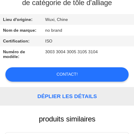
NOUS
de catégorie de tôle d'alliage
Lieu d'origine:
Wuxi, Chine
VISITE
DE
Nom de marque:
no brand
L'USINE
Certification:
ISO
Numéro de
3003 3004 3005 3105 3104
modèle:
CONTRÔLE
DE
CONTACT!
LA
QUALITÉ
DÉPLIER LES DÉTAILS
NOUS
CONTACTER
produits similaires