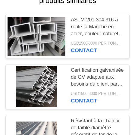
produits similaires
DEMANDEZ
UN
ASTM 201 304 316 a
DEVIS
roulé la Manche en
acier, couleur naturelle
de profilé en u d'acier
PLAN
USD1500-3000 PER TON MOQ:1TON
au carbone
CONTACT
DU
SITE
Certification galvanisée
de GV adaptée aux
PRIVACY
besoins du client par
POLICY
Manche extérieure
USD1500-3000 PER TON MOQ:1TON
d'acier inoxydable
CONTACT
Résistant à la chaleur
de faible diamètre
décoratif de fer de la