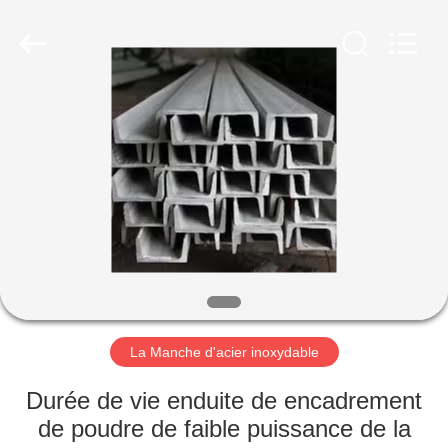
2026
WUXI
HONGJINMILAI
STEEL
CO.,LTD.
All
Rights
Reserved.
À
LA
MAISON
PRODUITS
VIDÉOS
À
La Manche d'acier inoxydable
PROPOS
Durée de vie enduite de encadrement
DE
de poudre de faible puissance de la