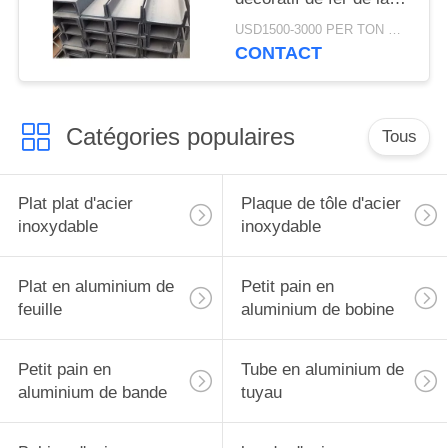
Manche d'acier de
USD1500-3000 PER TON MOQ:1TON
construction pour des
CONTACT
poutres de mur
Catégories populaires
Tous
Plat plat d'acier
Plaque de tôle d'acier
inoxydable
inoxydable
Plat en aluminium de
Petit pain en
feuille
aluminium de bobine
Petit pain en
Tube en aluminium de
aluminium de bande
tuyau