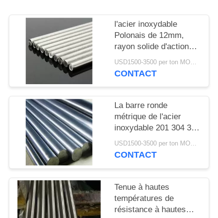
DEMANDEZ
UN
l'acier inoxydable
DEVIS
Polonais de 12mm,
rayon solide d'actions
de barre d'acier accule
USD1500-3500 per ton MOQ:1TON
PLAN
des applications
CONTACT
structurelles
DU
SITE
La barre ronde
métrique de l'acier
inoxydable 201 304 316
PRIVACY
a vissé la tolérance de
POLICY
USD1500-3500 per ton MOQ:1TON
±1%
CONTACT
Tenue à hautes
températures de
résistance à hautes