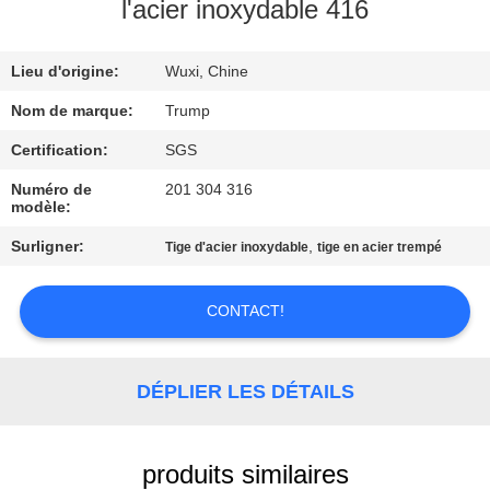
NOUS
l'acier inoxydable 416
Lieu d'origine:
Wuxi, Chine
VISITE
DE
Nom de marque:
Trump
L'USINE
Certification:
SGS
Numéro de
201 304 316
modèle:
CONTRÔLE
Surligner:
,
Tige d'acier inoxydable
tige en acier trempé
DE
LA
CONTACT!
QUALITÉ
DÉPLIER LES DÉTAILS
NOUS
CONTACTER
produits similaires