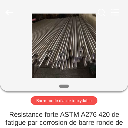
2026
WUXI
HONGJINMILAI
STEEL
CO.,LTD.
All
Rights
Reserved.
À
LA
MAISON
PRODUITS
VIDÉOS
À
Barre ronde d'acier inoxydable
PROPOS
Résistance forte ASTM A276 420 de
DE
fatigue par corrosion de barre ronde de