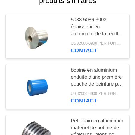
produits similaires
DEMANDEZ
UN
5083 5086 3003
DEVIS
épaisseur en
aluminium de la feuille
0.1-3mm de la bobine
PLAN
USD2000-3900 PER TON MOQ:1TON
H24
CONTACT
DU
SITE
bobine en aluminium
enduite d'une première
PRIVACY
couche de peinture par
POLICY
couleur enduite en
USD2000-3900 PER TON MOQ:1TON
aluminium de la bobine
CONTACT
3105 h46 pour la
gouttière
Petit pain en aluminium
matériel de bobine de
véhicules, biens de