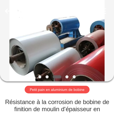
2026
WUXI
HONGJINMILAI
STEEL
CO.,LTD.
All
Rights
Reserved.
À
LA
MAISON
PRODUITS
VIDÉOS
À
Petit pain en aluminium de bobine
PROPOS
Résistance à la corrosion de bobine de
DE
finition de moulin d'épaisseur en