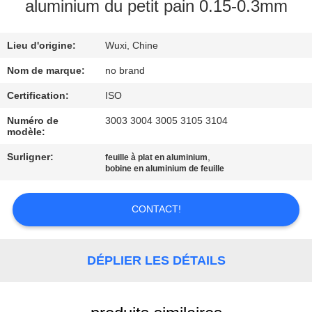
NOUS
aluminium du petit pain 0.15-0.3mm
Lieu d'origine:
Wuxi, Chine
VISITE
DE
Nom de marque:
no brand
L'USINE
Certification:
ISO
Numéro de
3003 3004 3005 3105 3104
modèle:
CONTRÔLE
Surligner:
,
feuille à plat en aluminium
DE
bobine en aluminium de feuille
LA
QUALITÉ
CONTACT!
NOUS
DÉPLIER LES DÉTAILS
CONTACTER