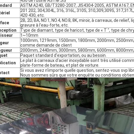
430 de l'usine ASTM JIS
andard
ASTM A240, GB/T3280-2007, JIS4304-2005, ASTM A167, EN
201 202, 304,304L, 316, 316L, 310S, 310,309,309S, 317,317L
ériel
420 430, etc.
2B, 2D, BA, NO.1, NO.4, NO.8, 8K, miroir, à carreaux, de relief,
face
gravure à l'eau-forte, etc.
nception
Type de diamant, type de haricot, type de « T ", type de c
isseur
1~10mm
SOUMETTRE
1000mm, 1219mm, 1500mm, 1800mm, 2000mm, 2500mm,
geur
comme demande de client
ngueur
2000mm, 2440mm, 3000mm, 5800mm, 6000mm, 8000mm, 
quet
Paquet standard d'exportation, ou au besoin.
Le plat à carreaux d'acier inoxydable sont très utilisé com
lication
plate-forme de bateau, et plat de voiture.
Si vous avez n'importe quelle question, sentez-vous svp lib
ntact
Nous sommes sûrs que votre enquête ou conditions obtien