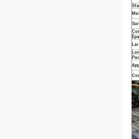
St
Mat
Sur
Co
Épa
Lar
Lo
Pa
App
Co