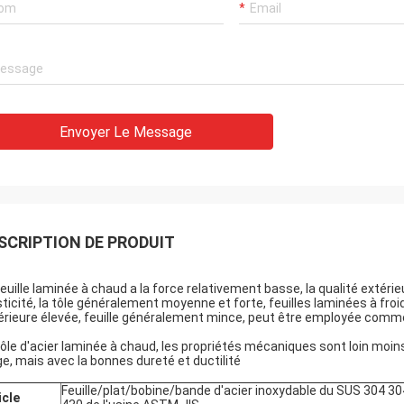
Envoyer Le Message
SCRIPTION DE PRODUIT
Laisser un message
Nous vous rappellerons bientôt!
feuille laminée à chaud a la force relativement basse, la qualité exté
sticité, la tôle généralement moyenne et forte, feuilles laminées à froid
érieure élevée, feuille généralement mince, peut être employée comm
tôle d'acier laminée à chaud, les propriétés mécaniques sont loin moins
ge, mais avec la bonnes dureté et ductilité
Feuille/plat/bobine/bande d'acier inoxydable du SUS 304 30
icle