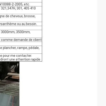
10088-2-2005, etc.
, 321,347H, 301, 405 410
 ligne de cheveux, brosse,
hrysanthème ou au besoin.
 3000mm, 3500mm,
comme demande de client
me plancher, rampe, pédale,
re pour me contacter.
dront une attention rapide