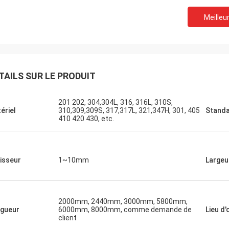
Meilleur
 dernier dix
TAILS SUR LE PRODUIT
ageux pour
produits de
201 202, 304,304L, 316, 316L, 310S,
 affaires
ériel
310,309,309S, 317,317L, 321,347H, 301, 405
Stand
410 420 430, etc.
isseur
1~10mm
Largeu
2000mm, 2440mm, 3000mm, 5800mm,
gueur
6000mm, 8000mm, comme demande de
Lieu d'
client