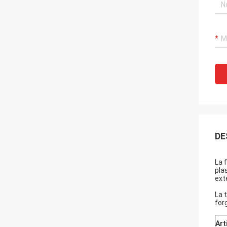
DE
La 
pla
ext
La 
for
Art