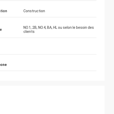
ation
Construction
NO.1, 2B, NO.4, BA, HL ou selon le besoin des
e
clients
bone