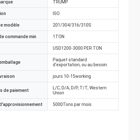
marque
TRUMP
ion
ISO
e modèle
201/304/316/310S
 de commande min
1TON
USD1200-3000 PER TON
Paquet standard
'emballage
d'exportation, ou au besoin.
ivraison
jours 10-15working
L/C, D/A, D/P, T/T, Western
s de paiement
Union
 d'approvisionnement
5000Tons par mois