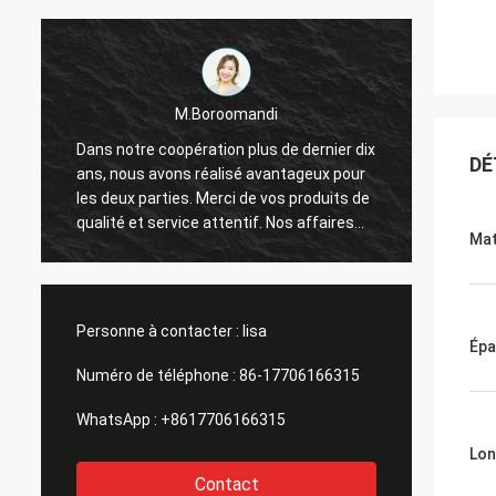
M.Boroomandi
M.Boroomandi
oopération plus de dernier dix
Dans notre coopération plus de
DÉ
ons réalisé avantageux pour
ans, nous avons réalisé avant
ies. Merci de vos produits de
les deux parties. Merci de vos 
rvice attentif. Nos affaires
qualité et service attentif. Nos
Mat
ont grand
Personne à contacter :
lisa
Épa
Numéro de téléphone :
86-17706166315
WhatsApp :
+8617706166315
Lon
Contact