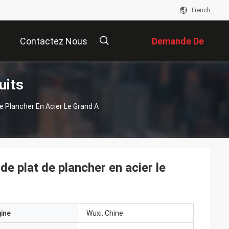
French
Contactez Nous
Demande De
uits
Soumission
描
e Plancher En Acier Le Grand A
述
de plat de plancher en acier le
gine
Wuxi, Chine