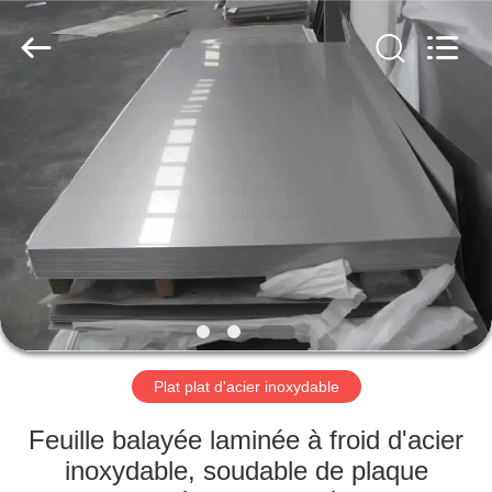
2025
WUXI
HONGJINMILAI
STEEL
CO.,LTD.
All
Rights
Reserved.
À
LA
MAISON
PRODUITS
VIDÉOS
À
Plat plat d'acier inoxydable
PROPOS
Feuille balayée laminée à froid d'acier
DE
inoxydable, soudable de plaque