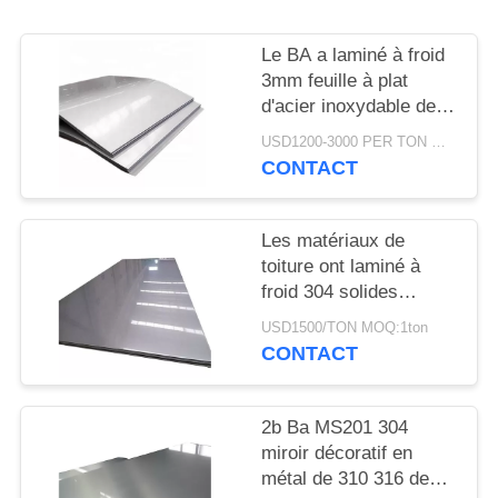
DEMANDEZ
UN
Le BA a laminé à froid
DEVIS
3mm feuille à plat
d'acier inoxydable de
304 gigaoctets de plat
USD1200-3000 PER TON MOQ:1Ton
PLAN
CONTACT
DU
SITE
Les matériaux de
toiture ont laminé à
froid 304 solides
PRIVACY
solubles couvrent le Ba
POLICY
USD1500/TON MOQ:1ton
2b/ont fini lumineux poli
CONTACT
2b Ba MS201 304
miroir décoratif en
métal de 310 316 de