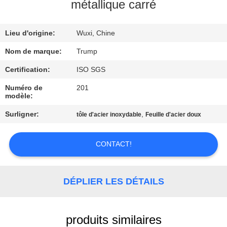
NOUS
métallique carré
Lieu d'origine:
Wuxi, Chine
VISITE
DE
Nom de marque:
Trump
L'USINE
Certification:
ISO SGS
Numéro de
201
modèle:
CONTRÔLE
Surligner:
,
tôle d'acier inoxydable
Feuille d'acier doux
DE
LA
CONTACT!
QUALITÉ
DÉPLIER LES DÉTAILS
NOUS
CONTACTER
produits similaires